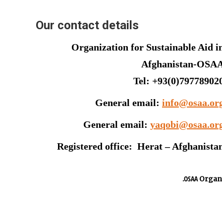
Our contact details
Organization for Sustainable Aid i
Afghanistan-OSA
Tel
: +93(0)79778902
General email:
info@osaa.or
General email:
yaqobi@osaa.or
Registered office:
Herat – Afghanista
OSAA
Organiz